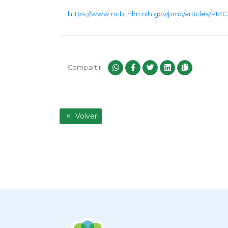
https://www.ncbi.nlm.nih.gov/pmc/articles/PM
Compartir:
Volver