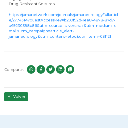
Drug-Resistant Seizures
https://jamanetwork.com/journals/jamaneurology/fullarticl
e/2774314?guestAccessKey=b299f92d-1ee8-4878-87d7-
a69230398c86&utm_source=silverchair&utm_medium=e
mail&utm_campaign=article_alert-
jamaneurology&utm_content=etoc&utm_term=031121
Compartir:
Volver