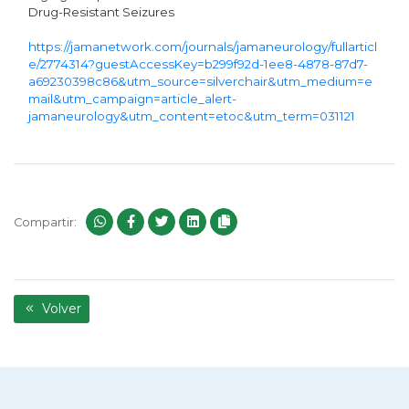
Drug-Resistant Seizures
https://jamanetwork.com/journals/jamaneurology/fullarticl
e/2774314?guestAccessKey=b299f92d-1ee8-4878-87d7-
a69230398c86&utm_source=silverchair&utm_medium=e
mail&utm_campaign=article_alert-
jamaneurology&utm_content=etoc&utm_term=031121
Compartir:
Volver