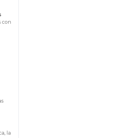
s
s con
as
a, la