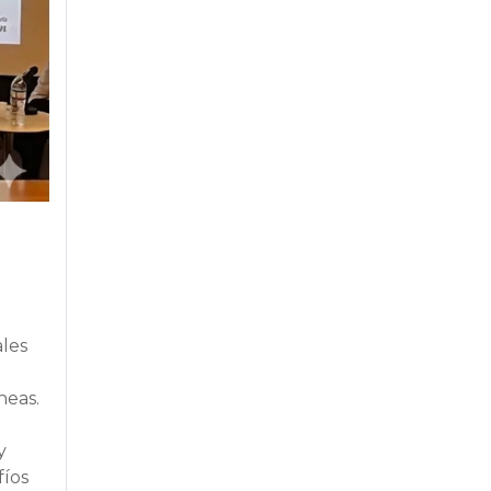
ales
neas.
y
fíos