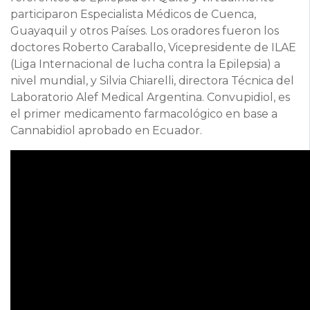
participaron Especialista Médicos de Cuenca,
Guayaquil y otros Países. Los oradores fueron los
doctores Roberto Caraballo, Vicepresidente de ILAE
(Liga Internacional de lucha contra la Epilepsia) a
nivel mundial, y Silvia Chiarelli, directora Técnica del
Laboratorio Alef Medical Argentina. Convupidiol, es
el primer medicamento farmacológico en base a
Cannabidiol aprobado en Ecuador.