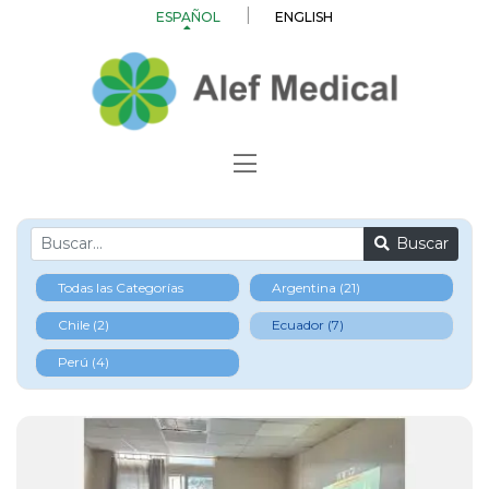
ESPAÑOL
ENGLISH
Buscar
Todas las Categorías
Argentina (21)
Chile (2)
Ecuador (7)
Perú (4)