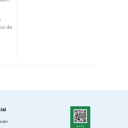
y
tos de
ial
edin
DATA