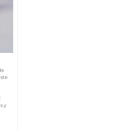
de
este
E
s y