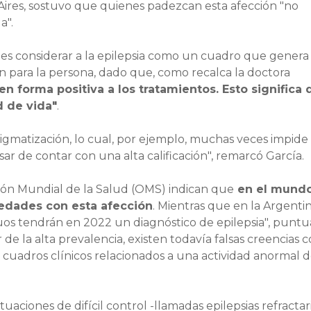
 Aires, sostuvo que quienes padezcan esta afección "no
a".
es considerar a la epilepsia como un cuadro que genera
 para la persona, dado que, como recalca la doctora
n forma positiva a los tratamientos. Esto significa 
d de vida"
.
tigmatización, lo cual, por ejemplo, muchas veces impide 
ar de contar con una alta calificación", remarcó García.
ción Mundial de la Salud (OMS) indican que
en el mundo
 edades con esta afección
. Mientras que en la Argentin
os tendrán en 2022 un diagnóstico de epilepsia", puntu
de la alta prevalencia, existen todavía falsas creencias 
s cuadros clínicos relacionados a una actividad anormal d
tuaciones de difícil control -llamadas epilepsias refractar