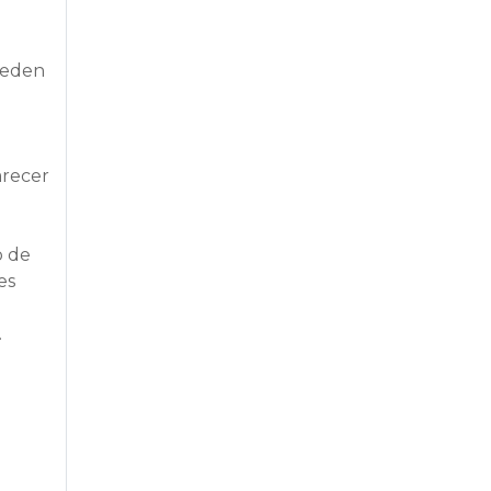
ueden
arecer
o de
es
.