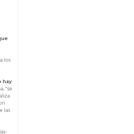
que
a los
 hay
a, "se
aliza
con
e las
ias-