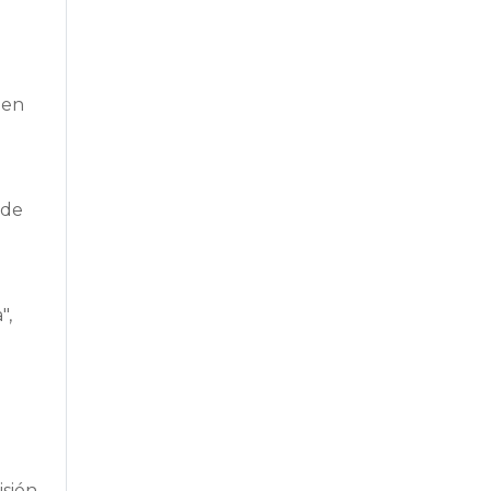
en
 de
",
isión