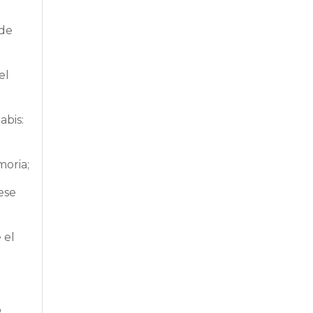
 de
el
abis:
moria;
ese
 el
o