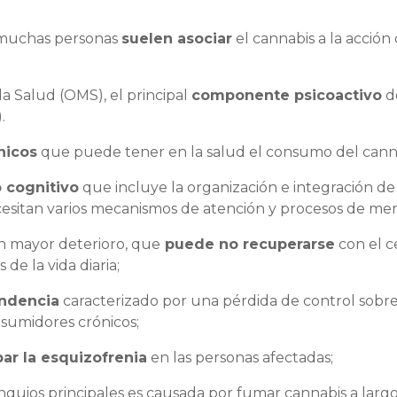
y muchas personas
suelen asociar
el cannabis a la acción
a Salud (OMS), el principal
componente psicoactivo
d
.
nicos
que puede tener en la salud el consumo del cann
 cognitivo
que incluye la organización e integración de
cesitan varios mecanismos de atención y procesos de me
n mayor deterioro, que
puede no recuperarse
con el c
 de la vida diaria;
ndencia
caracterizado por una pérdida de control sobre
sumidores crónicos;
ar la esquizofrenia
en las personas afectadas;
bronquios principales es causada por fumar cannabis a larg