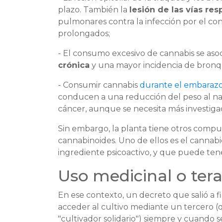
plazo. También la
lesión de las vías resp
pulmonares contra la infección por el c
prolongados;
- El consumo excesivo de cannabis se as
crónica
y una mayor incidencia de bronq
- Consumir cannabis
durante el embaraz
conducen a una reducción del peso al nac
cáncer, aunque se necesita más investigac
Sin embargo, la planta tiene otros comp
cannabinoides. Uno de ellos es el cannab
ingrediente psicoactivo, y que puede tene
Uso medicinal o ter
En ese contexto, un decreto que salió a fi
acceder al cultivo mediante un tercero
"cultivador solidario") siempre y cuando s