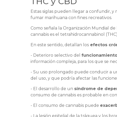
THC y CBD
Estas siglas pueden llegar a confundir, 
fumar marihuana con fines recreativos.
Como señala la Organización Mundial de l
cannabis es el tetrahidrocannabinol (THC)
En este sentido, detallan los
efectos cró
- Deterioro selectivo del
funcionamiento
información compleja, para los que se ne
- Su uso prolongado puede conducir a u
del uso, y que podría afectar las funciones
- El desarrollo de un
síndrome de depe
consumo de cannabis es probable en con
- El consumo de cannabis puede
exacerb
- La lesión epitelial de la tráquea y los 