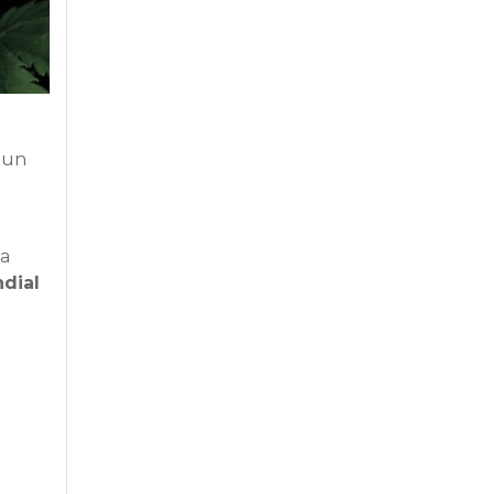
 un
la
dial