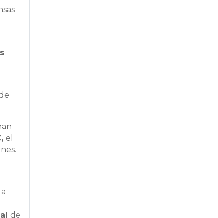
nsas
is
 de
nan
C,
el
ones.
 a
nal
de