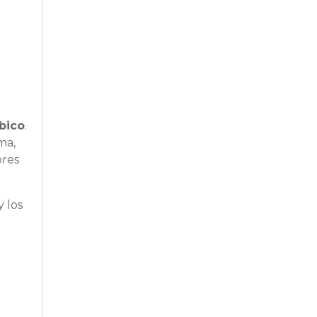
bico
.
ma,
ores
y los