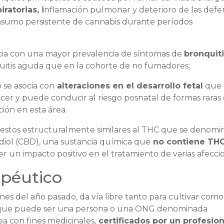
iratorias, i
nflamación pulmonar y deterioro de las defe
onsumo persistente de cannabis durante períodos
ocia con una mayor prevalencia de síntomas de
bronquit
uitis aguda que en la cohorte de no fumadores;
o
se asocia con
alteraciones en el desarrollo fetal
que
er y puede conducir al riesgo posnatal de formas raras
ión en esta área.
uestos estructuralmente similares al THC que se denomi
idiol (CBD), una sustancia química que
no contiene TH
r un impacto positivo en el tratamiento de varias afecci
apéutico
nes del año pasado, da vía libre tanto para cultivar como
 (que puede ser una persona o una ONG denominada
ea con fines medicinales,
certificados por un profesio