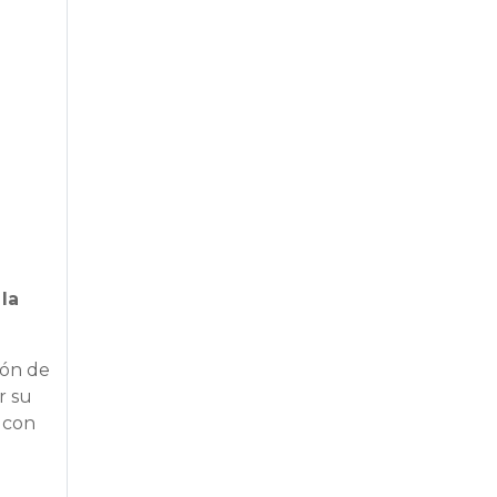
n
la
ión de
r su
n
con