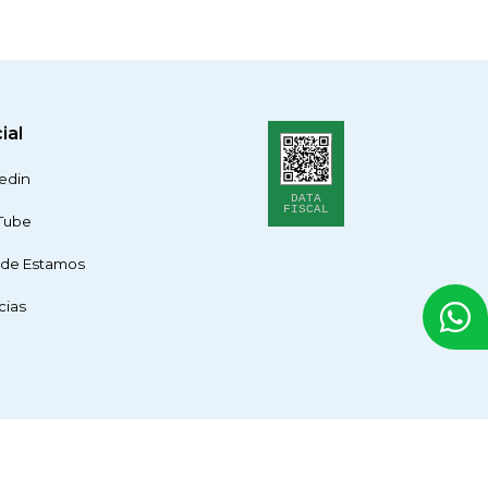
ial
edin
DATA
FISCAL
Tube
de Estamos
cias