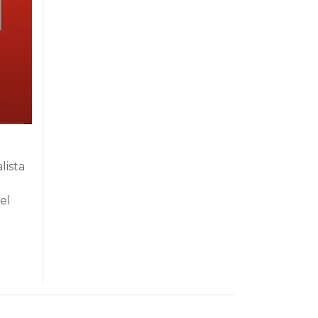
lista
el