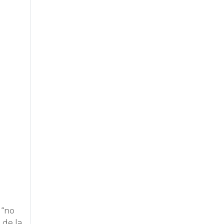
 “no
 de la