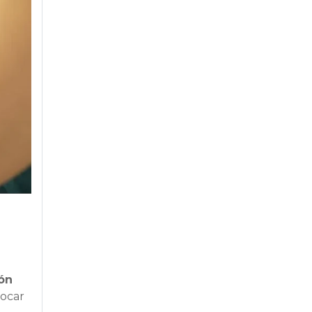
ón
vocar