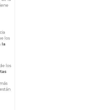
tiene
cia
ue los
 la
de los
tas
 más
 están