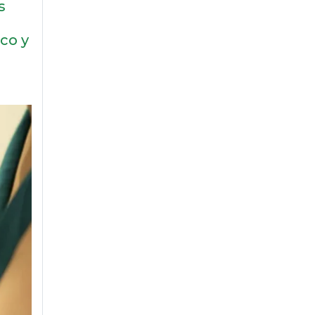
s
co y