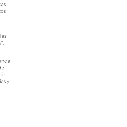
tos
cos
les
”,
encia
del
ión
ios y