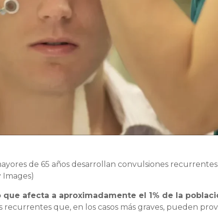
mayores de 65 años desarrollan convulsiones recurrentes
y Images)
 que afecta a aproximadamente el 1% de la poblaci
es recurrentes que, en los casos más graves, pueden pro