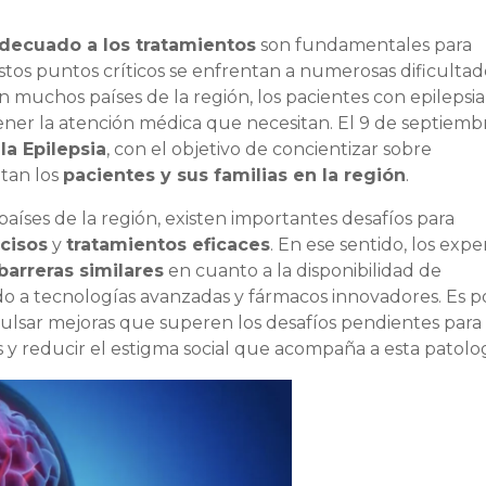
decuado a los tratamientos
son fundamentales para
tos puntos críticos se enfrentan a numerosas dificultad
n muchos países de la región, los pacientes con epilepsia
ner la atención médica que necesitan. El 9 de septiemb
la Epilepsia
, con el objetivo de concientizar sobre
tan los
pacientes y sus familias en la región
.
países de la región, existen importantes desafíos para
cisos
y
tratamientos eficaces
. En ese sentido, los expe
arreras similares
en cuanto a la disponibilidad de
do a tecnologías avanzadas y fármacos innovadores. Es p
ulsar mejoras que superen los desafíos pendientes para
s y reducir el estigma social que acompaña a esta patolog