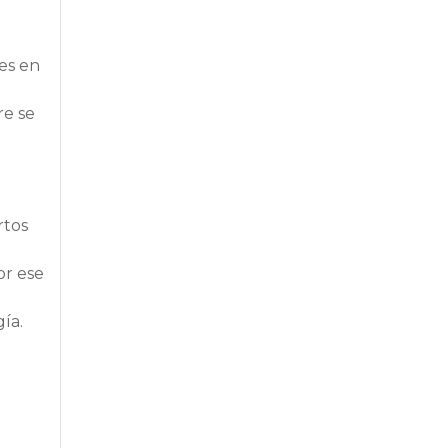
es en
re se
rtos
or ese
ía.