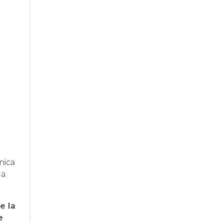
nica
la
e la
e